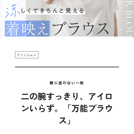
お知らせ
コスメ・ケア
ログイン
ご利用ガイド
その他
新規会員登録
お問い合わせ
ファッション
朝に迷わない一枚
二の腕すっきり、アイロ
ロ
ご利用ガイド
ンいらず。「万能ブラウ
FOLLOW
お問い合わせ
US!
新規
ス」
特定商取引法に基づく表記
プライバシーポリシー