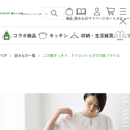
商品
読みもの
マイページ
カート
メニュー
コラボ商品
キッチン
収納・生活雑貨
TOP
読みもの一覧
二の腕すっきり、アイロンいらずの万能ブラウス
カテゴリから探す
コラボ商品
読みもの
キッチン
暮らしの店について
収納・生活雑貨
暮らしの店について
ファッション