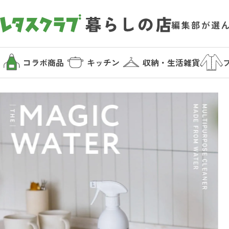
コラボ商品
キッチン
収納・生活雑貨
カテゴリから探す
コラボ商品
読みもの
キッチン
暮らしの店について
収納・生活雑貨
暮らしの店について
ファッション