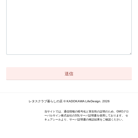
レタスクラブ暮らしの店 © KADOKAWA LifeDesign. 2026
当サイトでは、通信情報の暗号化と実在性の証明のため、GMOグロ
ーバルサイン株式会社のSSLサーバ証明書を使用しております。 セ
キュアシールより、サーバ証明書の検証結果をご確認ください。