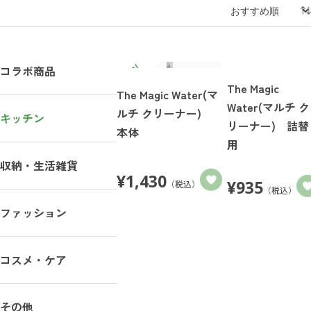
お知らせ
コスメ・ケア
ログイン
ご利用ガイド
その他
コラボ商品
新規会員登録
お問い合わせ
The Magic
The Magic Water(マ
Water(マルチ ク
ルチ クリーナー)
キッチン
リーナー) 詰替
本体
用
収納・生活雑貨
¥
1,430
¥
935
（税込）
（税込）
ファッション
ロ
ご利用ガイド
FOLLOW
お問い合わせ
コスメ・ケア
US!
新規
特定商取引法に基づく表記
プライバシーポリシー
その他